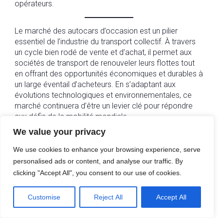
opérateurs.
Le marché des autocars d’occasion est un pilier
essentiel de l’industrie du transport collectif. À travers
un cycle bien rodé de vente et d’achat, il permet aux
sociétés de transport de renouveler leurs flottes tout
en offrant des opportunités économiques et durables à
un large éventail d’acheteurs. En s’adaptant aux
évolutions technologiques et environnementales, ce
marché continuera d’être un levier clé pour répondre
aux défis de la mobilité mondiale.
We value your privacy
CATEGORIES
We use cookies to enhance your browsing experience, serve
Flotte
personalised ads or content, and analyse our traffic. By
clicking "Accept All", you consent to our use of cookies.
Previous
Next
Customise
Reject All
Accept All