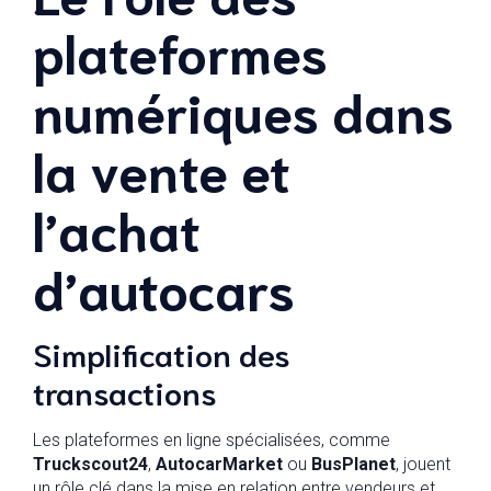
plateformes
numériques dans
la vente et
l’achat
d’autocars
Simplification des
transactions
Les plateformes en ligne spécialisées, comme
Truckscout24
,
AutocarMarket
ou
BusPlanet
, jouent
un rôle clé dans la mise en relation entre vendeurs et